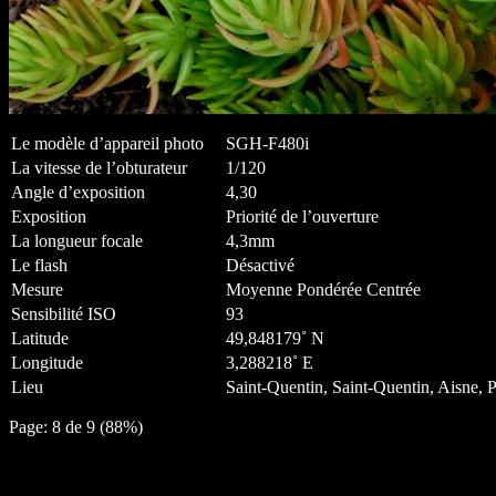
Le modèle d’appareil photo
SGH-F480i
La vitesse de l’obturateur
1/120
Angle d’exposition
4,30
Exposition
Priorité de l’ouverture
La longueur focale
4,3mm
Le flash
Désactivé
Mesure
Moyenne Pondérée Centrée
Sensibilité ISO
93
Latitude
49,848179˚ N
Longitude
3,288218˚ E
Lieu
Saint-Quentin, Saint-Quentin, Aisne, P
Page: 8 de 9 (88%)