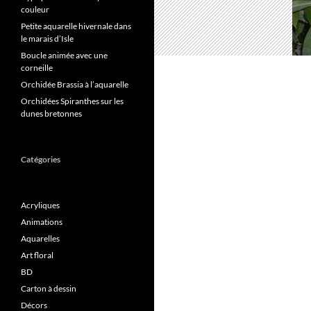
couleur
Petite aquarelle hivernale dans
le marais d’Isle
Boucle animée avec une
corneille
Orchidée Brassia à l’aquarelle
Orchidées Spiranthes sur les
dunes bretonnes
Catégories
Acryliques
Animations
Aquarelles
Art floral
BD
Carton à dessin
Décors