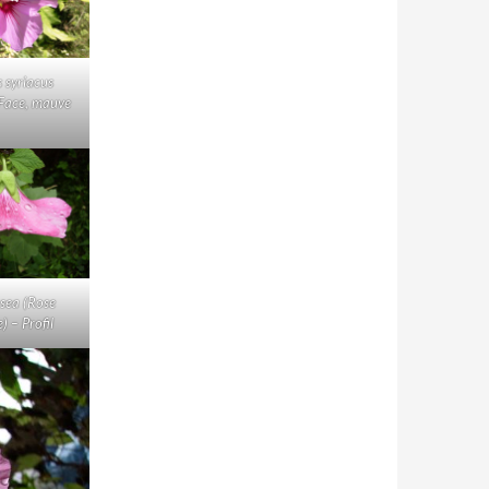
s syriacus
 Face, mauve
osea (Rose
) – Profil