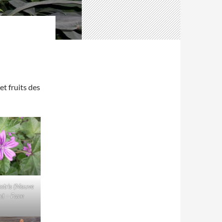
et fruits des
estris (Mauve
re) – Face