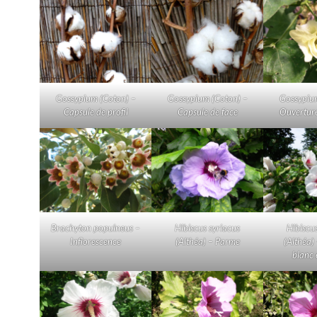
Gossypium (Coton) –
Gossypium (Coton) –
Gossypiu
Capsule de profil
Capsule de face
Ouverture
Brachyton populneus –
Hibiscus syriacus
Hibiscu
Inflorescence
(Althéa) – Parme
(Althéa)
blanc 