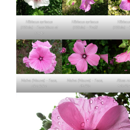
Hibiscus syriacus
Hibiscus syriacus
Hibiscu
(Althéa) – Face blanc et
(Althéa) – Profil
(Althéa) –
rouge
Malva (Mauve) – Face,
Malva (Mauve) – Face,
Alcea r
circulaire
étoilée
trémière