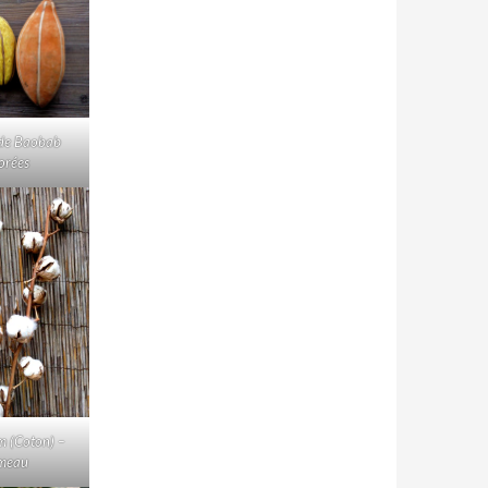
de Baobab
orées
m (Coton) –
meau