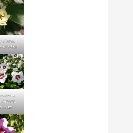
m (Coton) –
 de la fleur
s syriacus
 – Arbuste,
et rouge