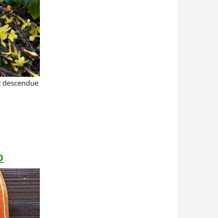
st descendue
b