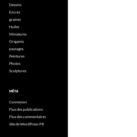
Dessins
Encres
graines
Huiles
Miniatures
Origamis
paysages
Peintures
Photos
Sculptures
MÉTA
Connexion
Flux des publications
Flux des commentaires
Site de WordPress-FR