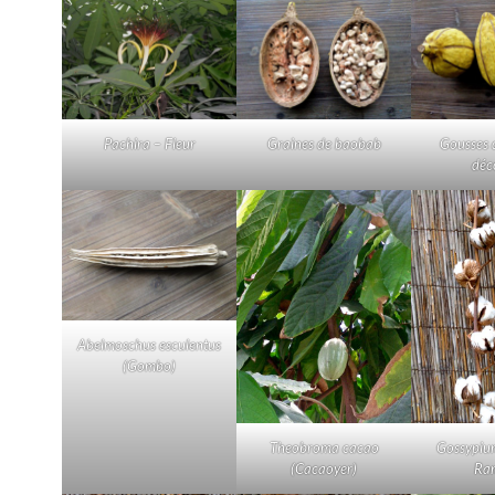
Pachira – Fleur
Graines de baobab
Gousses 
déc
Abelmoschus esculentus
(Gombo)
Theobroma cacao
Gossypiu
(Cacaoyer)
Ra