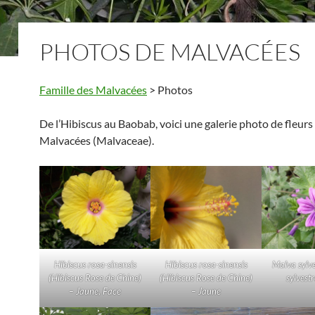
PHOTOS DE MALVACÉES
Famille des Malvacées
> Photos
De l’Hibiscus au Baobab, voici une galerie photo de fleurs 
Malvacées (Malvaceae).
Hibiscus rosa-sinensis
Hibiscus rosa-sinensis
Malva sylv
(Hibiscus Rose de Chine)
(Hibiscus Rose de Chine)
sylvest
– Jaune, Face
– Jaune