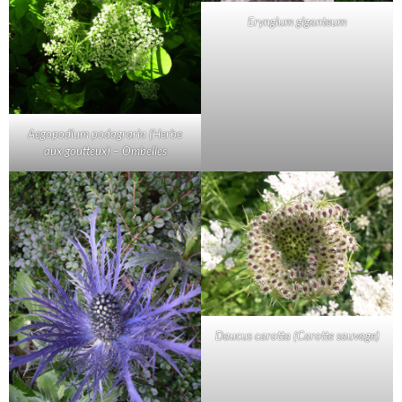
Eryngium giganteum
Aegopodium podagraria (Herbe
aux goutteux) – Ombelles
Daucus carotta (Carotte sauvage)