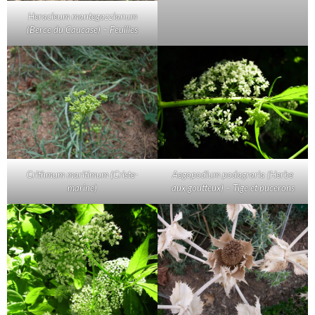
Heracleum mantegazzianum
(Berce du Caucase) – Feuilles
Crithmum maritimum (Criste-
Aegopodium podagraria (Herbe
marine)
aux goutteux) – Tige et pucerons