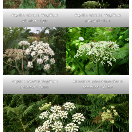
Angelica sylvestris (Angélique
Angelica sylvestris (Angélique
sylvestre) – Tiges
sylvestre) – Bois
Angelica sylvestris (Angélique
Heracleum sphondylium (Berce
sylvestre) – Fleurs
commune) – Détail