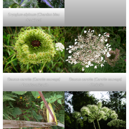
Eryngium alpinum (Chardon bleu
des Alpes)
Daucus carotta (Carotte sauvage)
Daucus carotta (Carotte sauvage)
– Punaise arlequin
– Ombelle