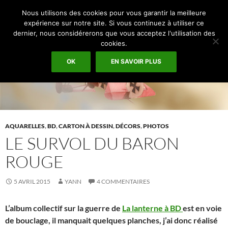
Recherche
Espace Graphique
Nous utilisons des cookies pour vous garantir la meilleure
ALLER
expérience sur notre site. Si vous continuez à utiliser ce
MENU
AU
dernier, nous considérerons que vous acceptez l'utilisation des
PRINCI
CONTENU
cookies.
OK
EN SAVOIR PLUS
AQUARELLES
,
BD
,
CARTON À DESSIN
,
DÉCORS
,
PHOTOS
LE SURVOL DU BARON
ROUGE
5 AVRIL 2015
YANN
4 COMMENTAIRES
L’album collectif sur la guerre de
La lanterne à BD
est en voie
de bouclage, il manquait quelques planches, j’ai donc réalisé