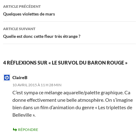
Navigation
ARTICLE PRÉCÉDENT
des
Quelques violettes de mars
articles
ARTICLE SUIVANT
Quelle est donc cette fleur très étrange ?
4 RÉFLEXIONS SUR « LE SURVOL DU BARON ROUGE »
ClaireB
10 AVRIL 2015 À 11 H 28 MIN
C’est sympa ce mélange aquarelle/palette graphique. Ca
donne effectivement une belle atmosphère. On s’imagine
bien dans un film d’animation du genre « Les triplettes de
Belleville ».
RÉPONDRE