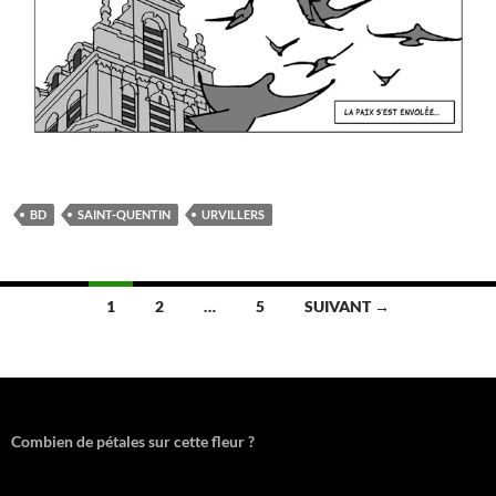
BD
SAINT-QUENTIN
URVILLERS
Navigation
1
2
…
5
SUIVANT →
des
articles
Combien de pétales sur cette fleur ?