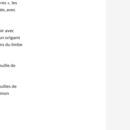
es », les
née, avec
oir avec
 un origami
sens du limbe
euille de
uilles de
r mon