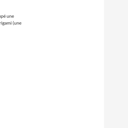
oupé une
origami (une