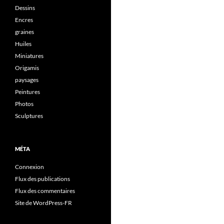
Dessins
Encres
graines
Huiles
Miniatures
Origamis
paysages
Peintures
Photos
Sculptures
MÉTA
Connexion
Flux des publications
Flux des commentaires
Site de WordPress-FR