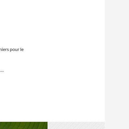
niers pour le
n…