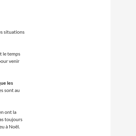
es situations
ut le temps
pour venir
que les
es sont au
en ont la
pas toujours
jeu à Noël.