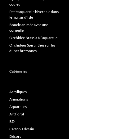
couleur
Petite aquarelle hivernale dans
le marais d’Isle
Boucle animée avec une
corneille
Orchidée Brassia à l’aquarelle
Orchidées Spiranthes sur les
dunes bretonnes
Catégories
Acryliques
Animations
Aquarelles
Art floral
BD
Carton à dessin
Décors