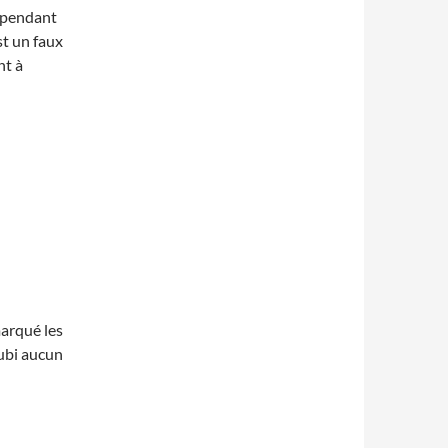
cependant
st un faux
nt à
arqué les
 subi aucun