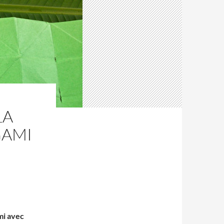
LA
GAMI
mi avec