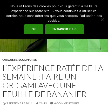
Recherche
Espace Graphique
Nous utilisons des cookies pour vous garantir la meilleure
ALLER
expérience sur notre site. Si vous continuez à utiliser ce
MENU
AU
dernier, nous considérerons que vous acceptez l'utilisation des
PRINCI
CONTENU
cookies.
OK
EN SAVOIR PLUS
ORIGAMIS
,
SCULPTURES
L’EXPÉRIENCE RATÉE DE LA
SEMAINE : FAIRE UN
ORIGAMI AVEC UNE
FEUILLE DE BANANIER
7 SEPTEMBRE 2014
YANN
6 COMMENTAIRES