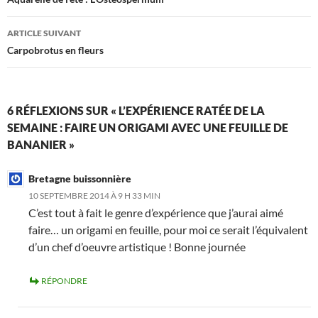
des
articles
ARTICLE SUIVANT
Carpobrotus en fleurs
6 RÉFLEXIONS SUR « L’EXPÉRIENCE RATÉE DE LA
SEMAINE : FAIRE UN ORIGAMI AVEC UNE FEUILLE DE
BANANIER »
Bretagne buissonnière
10 SEPTEMBRE 2014 À 9 H 33 MIN
C’est tout à fait le genre d’expérience que j’aurai aimé
faire… un origami en feuille, pour moi ce serait l’équivalent
d’un chef d’oeuvre artistique ! Bonne journée
RÉPONDRE