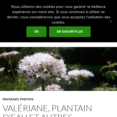
Recherche
Espace Graphique
Nous utilisons des cookies pour vous garantir la meilleure
ALLER
expérience sur notre site. Si vous continuez à utiliser ce
MENU
AU
dernier, nous considérerons que vous acceptez l'utilisation des
PRINCI
CONTENU
cookies.
Archives par mot-clé : Lychnis
OK
EN SAVOIR PLUS
PAYSAGES
,
PHOTOS
VALÉRIANE, PLANTAIN