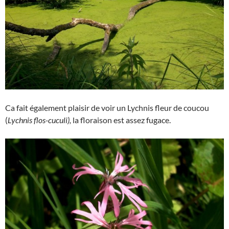
Ca fait également plaisir de voir un Lychnis fleur de coucou
(
Lychnis flos-cuculi),
la floraison est assez fugace.