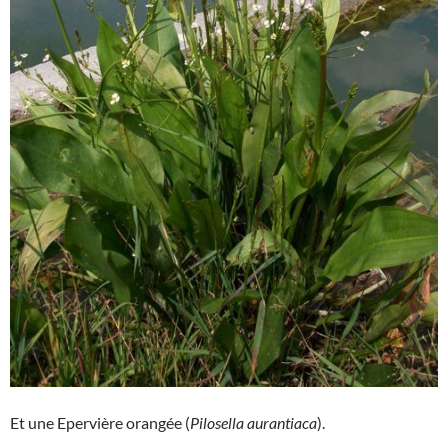
Et une Epervière orangée (
Pilosella aurantiaca
).