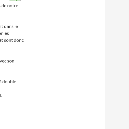
as de notre
nt dans le
r les
 et sont donc
avec son
à double
.