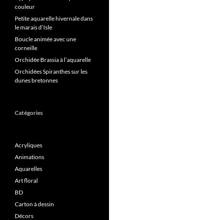
couleur
Petite aquarelle hivernale dans
le marais d’Isle
Boucle animée avec une
corneille
Orchidée Brassia à l’aquarelle
Orchidées Spiranthes sur les
dunes bretonnes
Catégories
Acryliques
Animations
Aquarelles
Art floral
BD
Carton à dessin
Décors