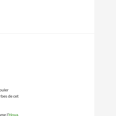
ouler
rbes de cet
mme l’
Hoya
,