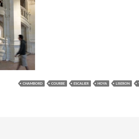
CHAMBORD
COURBE
ESCALIER
HOYA
LISERON