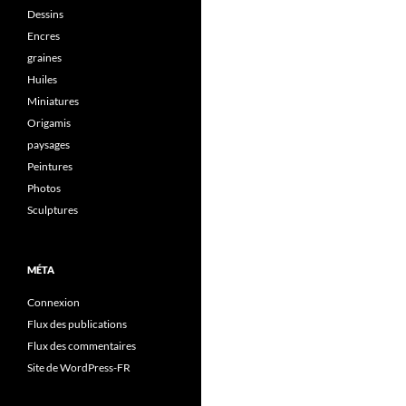
Dessins
Encres
graines
Huiles
Miniatures
Origamis
paysages
Peintures
Photos
Sculptures
MÉTA
Connexion
Flux des publications
Flux des commentaires
Site de WordPress-FR