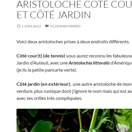
ARISTOLOCHE CÔTÉ CO
ET CÔTÉ JARDIN
1 JUIN 2012
5 COMMENTAIRES
Voici deux aristoloches prises à deux endroits différents.
Côté cour(t) (de tennis)
vous aurez reconnu les fabuleuse
Jardin d’Auteuil, avec une
Aristolochia littoralis
d’Amériqu
(je lis la petite pancarte verte).
Côté jardin (en extérieur)
, une autre aristoloche de mon
verdure, plus rustique dont j’ignore le nom mais qui est a
avec ses vrilles très compliquées.