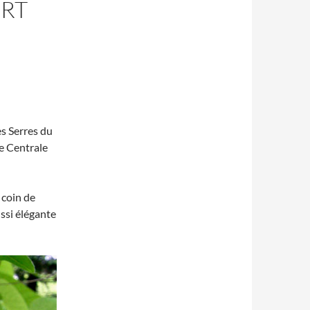
URT
s Serres du
e Centrale
 coin de
ussi élégante