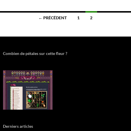
Navigation
← PRÉCÉDENT
1
2
des
articles
Combien de pétales sur cette fleur ?
Derniers articles