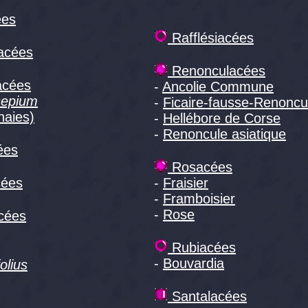
ées
Rafflésiacées
acées
Renonculacées
acées
-
Ancolie Commune
sepium
-
Ficaire-fausse-Renoncu
haies)
-
Hellébore de Corse
-
Renoncule asiatique
ées
Rosacées
cées
-
Fraisier
-
Framboisier
-
Rose
cées
Rubiacées
-
Bouvardia
folius
Santalacées