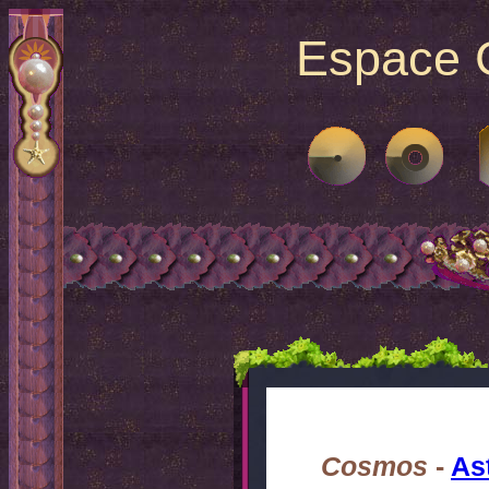
Espace G
Cosmos
-
As