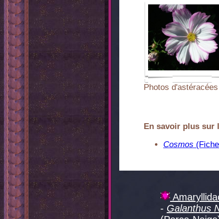
Photos d'astéracées 
En savoir plus sur 
Cosmos
(Fiche
Amaryllida
-
Galanthus N