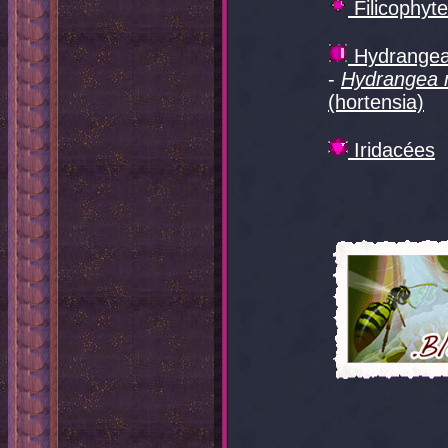
Filicophyt
Hydrange
-
Hydrangea 
(hortensia)
Iridacées