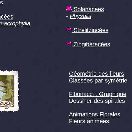
es
Solanacées
-
Physalis
acées
macrophylla
Strelitziacées
Zingibéracées
Géométrie des fleurs
Classées par symétrie
Fibonacci : Graphique
Dessiner des spirales
Animations Florales
Fleurs animées