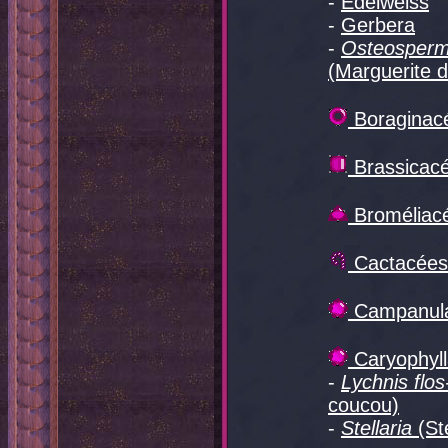
-
Edelweiss
-
Gerbera
-
Osteosper
(Marguerite 
Boraginac
Brassicac
Broméliac
Cactacées
Campanul
Caryophyl
-
Lychnis flos
coucou)
-
Stellaria
(Ste