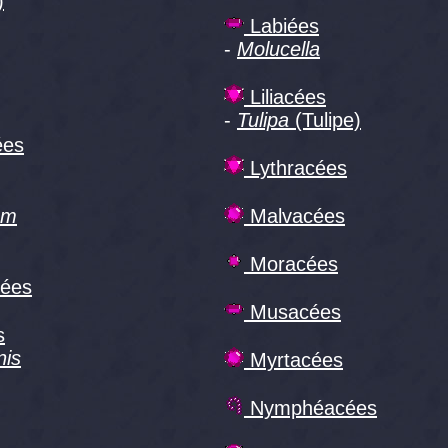
)
Labiées
-
Molucella
Liliacées
-
Tulipa
(Tulipe)
ées
Lythracées
um
Malvacées
Moracées
ées
Musacées
s
nis
Myrtacées
Nymphéacées