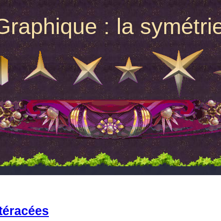
raphique : la symétrie
téracées