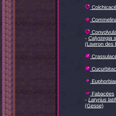
Colchicac
Commelin
Convolvul
-
Calystegia 
(Liseron des 
Crassulac
Cucurbita
Euphorbia
Fabacées
-
Latyrius lati
(Gesse)