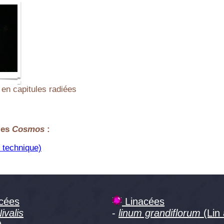
en capitules radiées
les
Cosmos
:
 technique)
cées
Linacées
ivalis
-
linum grandiflorum
(Lin 