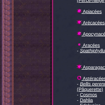
(Perce-Neige
Apiacées
Arécacées
Apocynac
Aracées
-
Spathiphyll
Asparagac
Astéracée
-
Bellis peren
(Pâquerette)
-
Cosmos
-
Dahlia