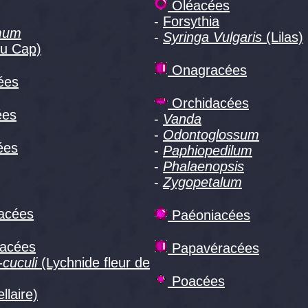
Oléacées
-
Forsythia
mum
-
Syringa Vulgaris
(Lilas)
du Cap)
Onagracées
ées
Orchidacées
ées
-
Vanda
-
Odontoglossum
ées
-
Paphiopedilum
-
Phalaenopsis
-
Zygopetalum
acées
Paéoniacées
lacées
Papavéracées
-cuculi
(Lychnide fleur de
Poacées
llaire)