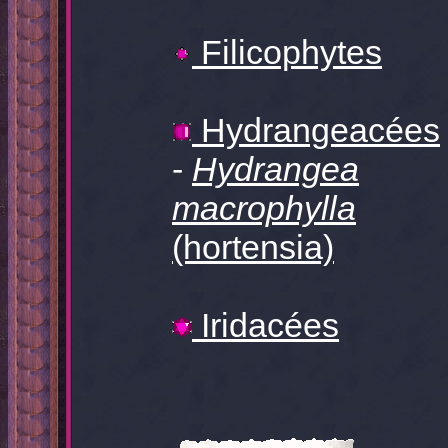
Filicophytes
Hydrangeacées
-
Hydrangea
macrophylla
(hortensia)
Iridacées