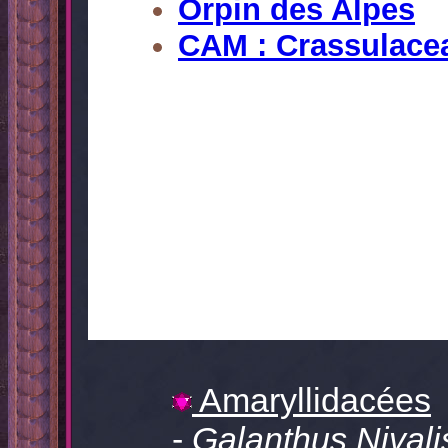
Orpin des Alpes
CAM : Crassulace
Amaryllidacées
-
Galanthus Nivali