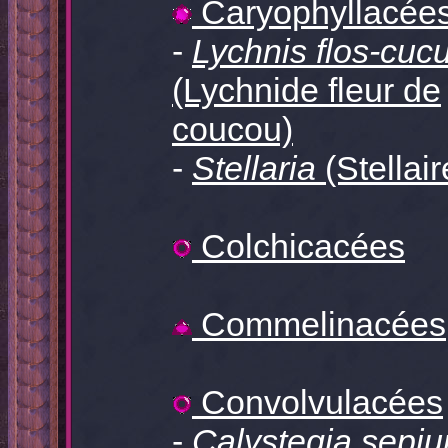
Caryophyllacée
-
Lychnis flos-cucu
(Lychnide fleur de
coucou)
-
Stellaria
(Stellair
Colchicacées
Commelinacées
Convolvulacées
-
Calystegia sepi