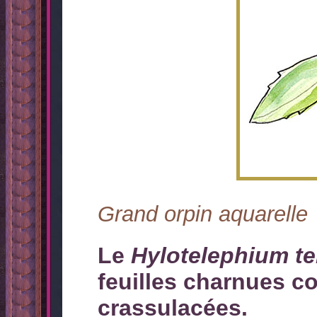
Grand orpin aquarelle
Le
Hylotelephium t
feuilles charnues c
crassulacées.