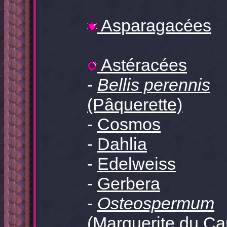
Asparagacées
Astéracées
-
Bellis perennis
(Pâquerette)
-
Cosmos
-
Dahlia
-
Edelweiss
-
Gerbera
-
Osteospermum
(Marguerite du Ca