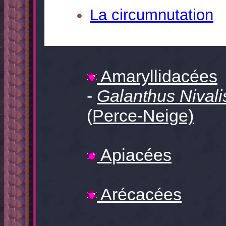
La circumnutation
Amaryllidacées
-
Galanthus Nivali
(Perce-Neige)
Apiacées
Arécacées