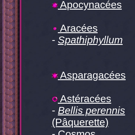
Apocynacées
Aracées
-
Spathiphyllum
Asparagacées
Astéracées
-
Bellis perennis
(Pâquerette)
-
Cosmos