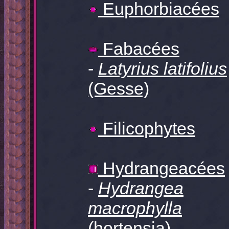
Euphorbiacées
Fabacées
-
Latyrius latifolius
(Gesse)
Filicophytes
Hydrangeacées
-
Hydrangea
macrophylla
(hortensia)