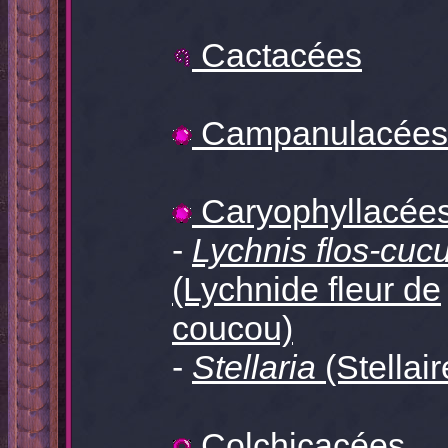
Cactacées
Campanulacées
Caryophyllacée
-
Lychnis flos-cucu
(Lychnide fleur de
coucou)
-
Stellaria
(Stellair
Colchicacées