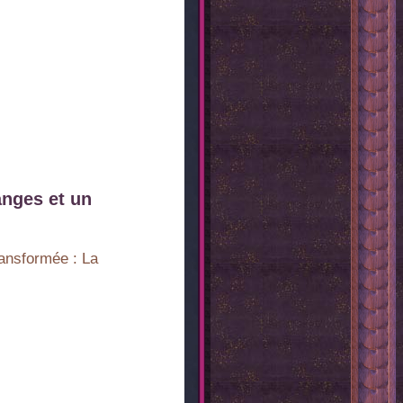
anges et un
ransformée : La