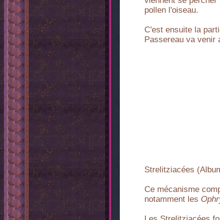
viennent se percher 
pollen l'oiseau.
C'est ensuite la part
Passereau va venir av
Strelitziacées (Albu
Ce mécanisme comple
notamment les
Ophr
Les Strelitziacées f