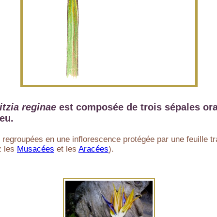
itzia reginae
est composée de trois sépales or
eu.
t regroupées en une inflorescence protégée par une feuille t
z les
Musacées
et les
Aracées
).