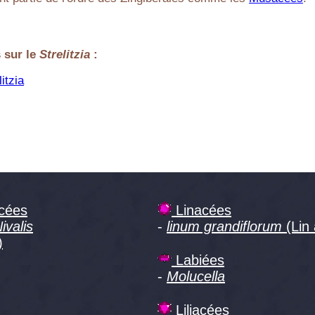
 sur le
Strelitzia
:
itzia
cées
Linacées
ivalis
-
linum grandiflorum
(Lin 
)
Labiées
-
Molucella
Liliacées