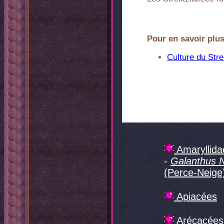
Pour en savoir plus
Culture du Strel
Amaryllida
-
Galanthus N
(Perce-Neige
Apiacées
Arécacées