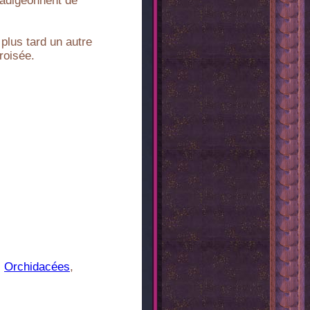
badigeonnent de
 plus tard un autre
roisée.
s
Orchidacées
,