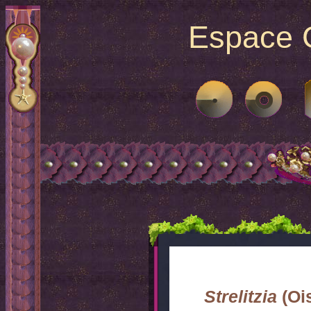
Espace G
Strelitzia
(Ois