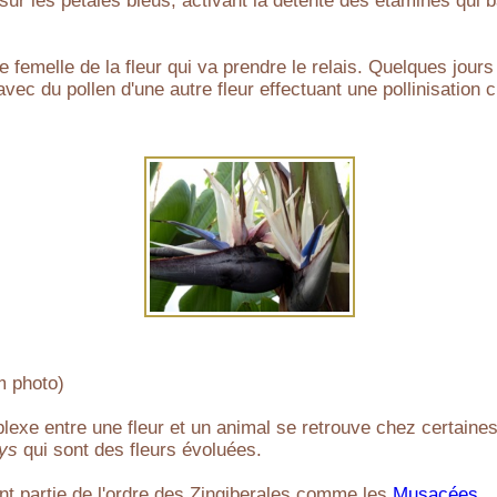
sur les pétales bleus, activant la détente des étamines qui 
ie femelle de la fleur qui va prendre le relais. Quelques jours
ec du pollen d'une autre fleur effectuant une pollinisation c
m photo)
xe entre une fleur et un animal se retrouve chez certaine
ys
qui sont des fleurs évoluées.
ont partie de l'ordre des Zingiberales comme les
Musacées
.