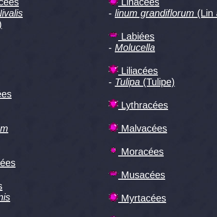
cées
Linacées
ivalis
-
linum grandiflorum
(Lin 
)
Labiées
-
Molucella
Liliacées
-
Tulipa
(Tulipe)
ées
Lythracées
um
Malvacées
Moracées
ées
Musacées
s
nis
Myrtacées