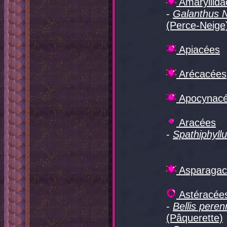
Amaryllida
-
Galanthus N
(Perce-Neige
Apiacées
Arécacées
Apocynac
Aracées
-
Spathiphyll
Asparagac
Astéracée
-
Bellis peren
(Pâquerette)