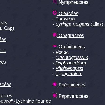
Nymphéacées
Oléacées
-
Forsythia
mum
-
Syringa Vulgaris
(Lilas)
du Cap)
Onagracées
ées
Orchidacées
ées
-
Vanda
-
Odontoglossum
ées
-
Paphiopedilum
-
Phalaenopsis
-
Zygopetalum
acées
Paéoniacées
lacées
Papavéracées
-cuculi
(Lychnide fleur de