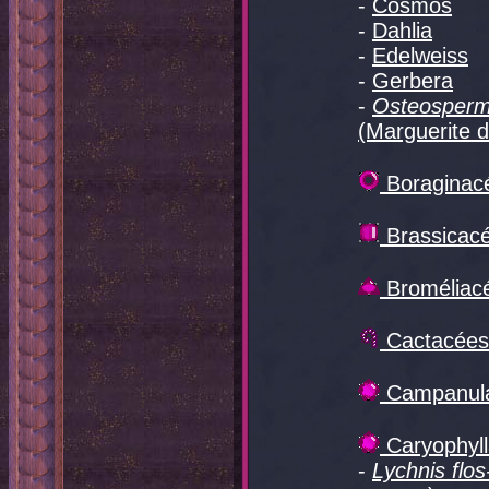
-
Cosmos
-
Dahlia
-
Edelweiss
-
Gerbera
-
Osteosper
(Marguerite 
Boraginac
Brassicac
Broméliac
Cactacées
Campanul
Caryophyl
-
Lychnis flos