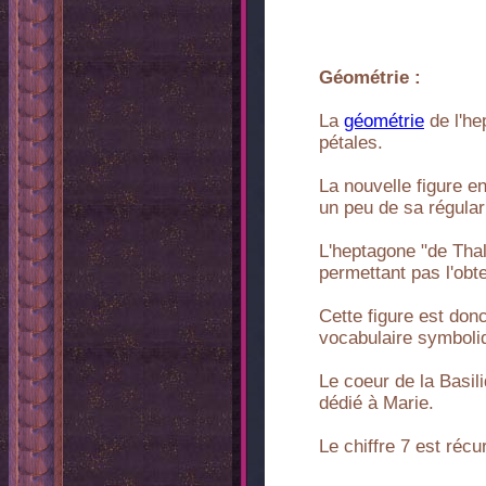
Géométrie :
La
géométrie
de l'he
pétales.
La nouvelle figure e
un peu de sa régulari
L'heptagone "de Thal
permettant pas l'obte
Cette figure est don
vocabulaire symboliq
Le coeur de la Basi
dédié à Marie.
Le chiffre 7 est réc