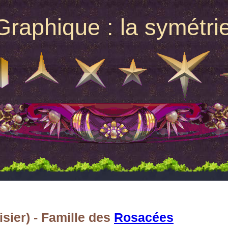
raphique : la symétrie
isier) - Famille des
Rosacées